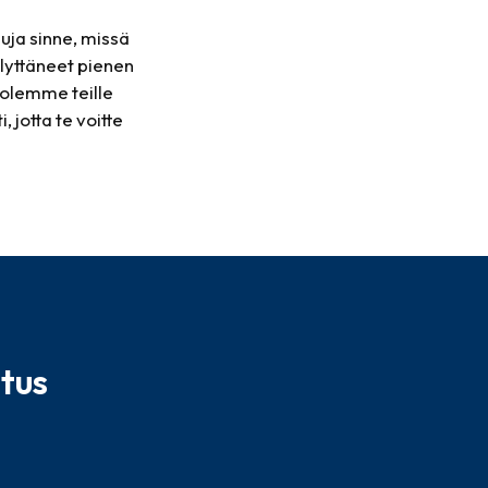
uja sinne, missä
lyttäneet pienen
 olemme teille
jotta te voitte
tus