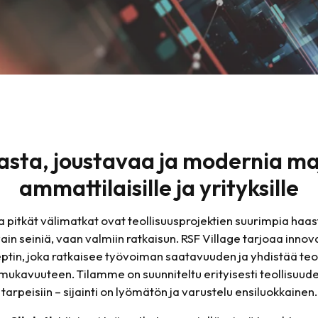
sta, joustavaa ja modernia ma
ammattilaisille ja yrityksille
 pitkät välimatkat ovat teollisuusprojektien suurimpia ha
ain seiniä, vaan valmiin ratkaisun. RSF Village tarjoaa innov
ptin, joka ratkaisee työvoiman saatavuuden ja yhdistää teo
ukavuuteen. Tilamme on suunniteltu erityisesti teollisuude
tarpeisiin – sijainti on lyömätön ja varustelu ensiluokkainen.