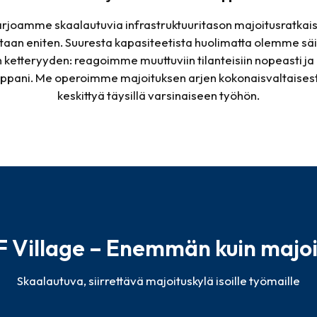
rjoamme skaalautuvia infrastruktuuritason majoitusratkais
taan eniten. Suuresta kapasiteetista huolimatta olemme säi
 ketteryyden: reagoimme muuttuviin tilanteisiin nopeasti ja
ppani. Me operoimme majoituksen arjen kokonaisvaltaisesti, 
keskittyä täysillä varsinaiseen työhön.
F Village – Enemmän kuin majoi
Skaalautuva, siirrettävä majoituskylä isoille työmaille