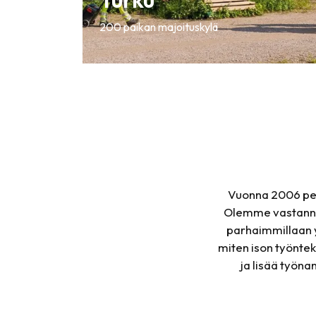
200 paikan majoituskylä
Vuonna 2006 peru
Olemme vastannee
parhaimmillaan y
miten ison työntek
ja lisää työna