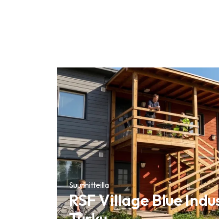
Suunnitteilla
RSF Village Blue Indu
Turku