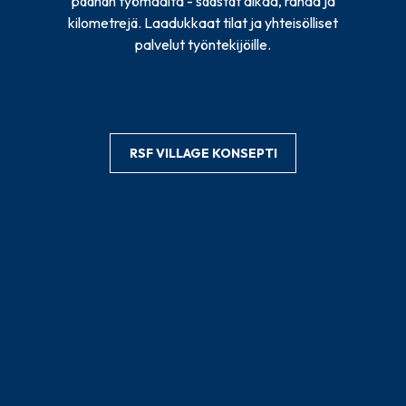
päähän työmaalta - säästät aikaa, rahaa ja
kilometrejä. Laadukkaat tilat ja yhteisölliset
palvelut työntekijöille.
RSF VILLAGE KONSEPTI