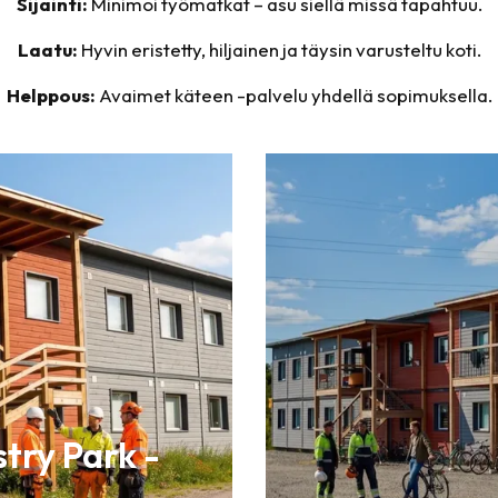
Sijainti:
Minimoi työmatkat – asu siellä missä tapahtuu.
Laatu:
Hyvin eristetty, hiljainen ja täysin varusteltu koti.
Helppous:
Avaimet käteen -palvelu yhdellä sopimuksella.
stry Park -