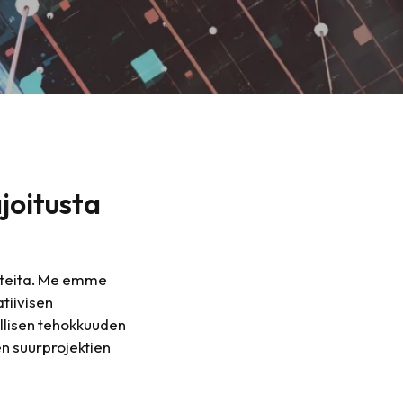
joitusta
asteita. Me emme
atiivisen
llisen tehokkuuden
n suurprojektien