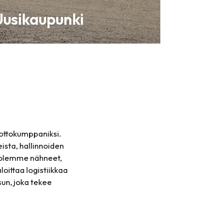
Uusikaupunki
uottokumppaniksi.
sta, hallinnoiden
a olemme nähneet,
oittaa logistiikkaa
sun, joka tekee