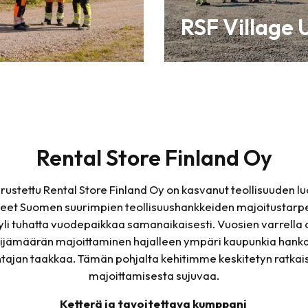
RSF Village 
Rental Store Finland Oy
stettu Rental Store Finland Oy on kasvanut teollisuuden l
t Suomen suurimpien teollisuushankkeiden majoitustarpei
li tuhatta vuodepaikkaa samanaikaisesti. Vuosien varrell
ijämäärän majoittaminen hajalleen ympäri kaupunkia hankal
ntajan taakkaa. Tämän pohjalta kehitimme keskitetyn ratkai
majoittamisesta sujuvaa.
Ketterä ja tavoitettava kumppani