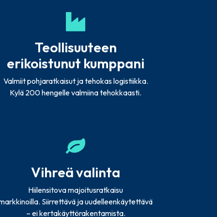
Teollisuuteen
erikoistunut kumppani
Valmiit pohjaratkaisut ja tehokas logistiikka.
Kylä 200 hengelle valmiina tehokkaasti.
Vihreä valinta
Hiilensitova majoitusratkaisu
markkinoilla. Siirrettävä ja uudelleenkäytettävä
– ei kertakäyttörakentamista.