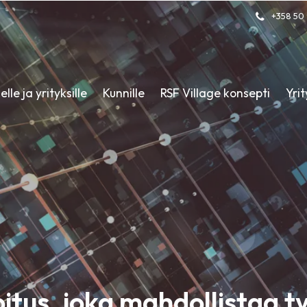
+358 50 
lle ja yrityksille
Kunnille
RSF Village konsepti
Yri
itus, joka mahdollistaa t
itus, joka mahdollistaa t
itus, joka mahdollistaa t