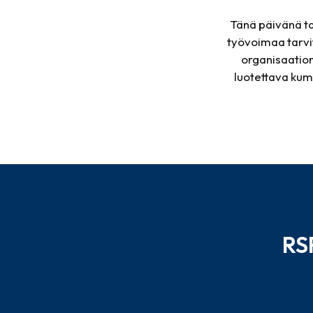
Tänä päivänä ta
työvoimaa tarvi
organisaation
luotettava kum
RS