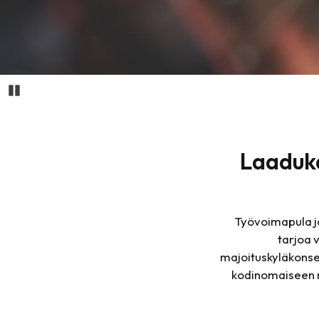
Pause
Laaduka
Työvoimapula ja
tarjoa v
majoituskyläkonse
kodinomaiseen m